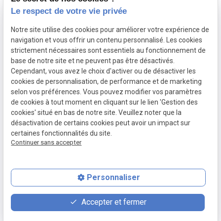
06 10 88 67 04
Le respect de votre vie privée
Notre site utilise des cookies pour améliorer votre expérience de
A propos
navigation et vous offrir un contenu personnalisé. Les cookies
strictement nécessaires sont essentiels au fonctionnement de
base de notre site et ne peuvent pas être désactivés.
V-C-S : service automobile sur mesure, soin
Cependant, vous avez le choix d'activer ou de désactiver les
cookies de personnalisation, de performance et de marketing
expert, gestion complète et livraison
selon vos préférences. Vous pouvez modifier vos paramètres
personnalisée.
de cookies à tout moment en cliquant sur le lien 'Gestion des
cookies' situé en bas de notre site. Veuillez noter que la
désactivation de certains cookies peut avoir un impact sur
certaines fonctionnalités du site.
Continuer sans accepter
Personnaliser
place
contact_page
phone
Accepter et fermer
Plan d'accès
Contact
09 52 51 15 42