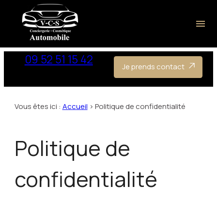
Panneau de gestion des cookies
menu
09 52 51 15 42
Je prends contact
Vous êtes ici :
Accueil
> Politique de confidentialité
Politique de
confidentialité